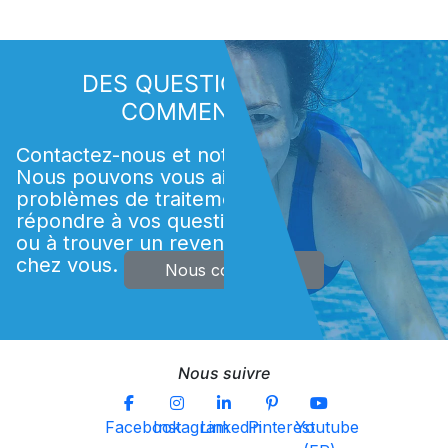
DES QUESTIONS OU DES
COMMENTAIRES ?
Contactez-nous et notre équipe d'experts.
Nous pouvons vous aider à résoudre vos
problèmes de traitement de l'eau, à
répondre à vos questions sur les produits
ou à trouver un revendeur Acti près de
chez vous.
Nous contacter
Nous suivre
Facebook
Instagram
Linkedin
Pinterest
Youtube