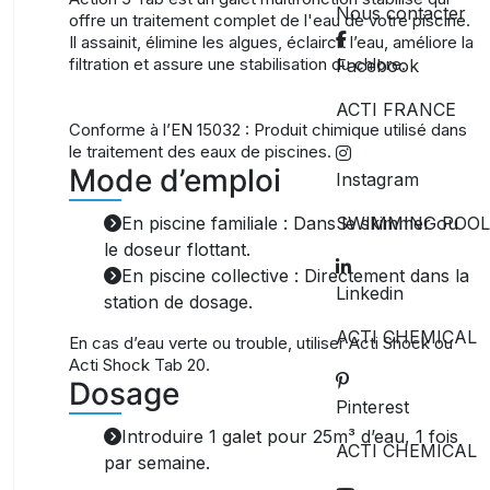
Nous contacter
offre un traitement complet de l'eau de votre piscine.
Il assainit, élimine les algues, éclaircit l’eau, améliore la
filtration et assure une stabilisation du chlore.
Facebook
.
ACTI FRANCE
Conforme à l’EN 15032 : Produit chimique utilisé dans
le traitement des eaux de piscines.
Mode d’emploi
Instagram
SWIMMING POOL
En piscine familiale : Dans le skimmer ou
le doseur flottant.
En piscine collective : Directement dans la
Linkedin
station de dosage.
ACTI CHEMICAL
En cas d’eau verte ou trouble, utiliser Acti Shock ou
Acti Shock Tab 20.
Dosage
Pinterest
Introduire 1 galet pour 25m³ d’eau, 1 fois
ACTI CHEMICAL
par semaine.