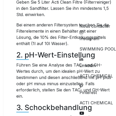
Geben Sie 5 Liter
Acti Clean Filtre
(Filterreiniger)
in den Sandfilter. Lassen Sie ihn mindestens 1,5
Std. einwirken.
Bei einem anderen Filtersystem tauchen Sie die
Nous contacter
Filterelemente in einen Behälter mit einer
Lösung, die 10% des Filter-Entkalkungsmittels
Instagram
enthält (1l auf 10l Wasser).
SWIMMING POOL
2. pH-Wert-Einstellung
Führen Sie eine Analyse des TAC- und GH-
Linkedin
Wertes durch, um den idealen pH-Wert zu
ACTI CHEMICAL
bestimmen und diesen anschließend mit
pH plus
oder
pH minus
minus einzustellen. Falls
erforderlich, stellen Sie den TAC- und GH-Wert
Pinterest
ein.
ACTI CHEMICAL
3. Schockbehandlung