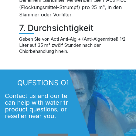
Bei einem Sandfilter verwenden Sie 1
Acti Floc
(Flockungsmittel-Strumpf) pro 25 m³, in den
Skimmer oder Vorfilter.
7. Durchsichtigkeit
Geben Sie von Acti Anti-Alg + (Anti-Algenmittel) 1/2
Liter auf 35 m³ zwölf Stunden nach der
Chlorbehandlung hinein.
QUESTIONS OR COMMENTS?
Contact us and our team of experts. We
can help with water treatment issues,
product questions, or finding an Acti
reseller near you.