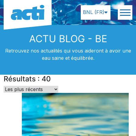
BNL (FR)
ACTU BLOG - BE
Retrouvez nos actualités qui vous aideront à avoir une
eau saine et équilibrée.
Résultats
:
40