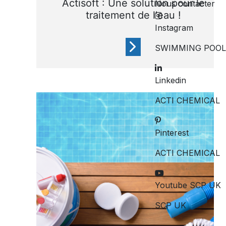
Actisoft : Une solution pour le
Nous contacter
traitement de l'eau !
Instagram
SWIMMING POOL
Linkedin
Acti Chemical a créé cette
application simple pour
ACTI CHEMICAL
maintenir votre piscine prête
à nager
Pinterest
ACTI CHEMICAL
Youtube SCP UK
SCP UK