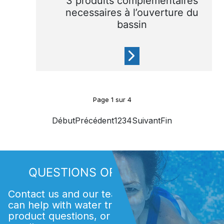
3 produits complémentaires
necessaires à l’ouverture du
bassin
Nettoyant filtre, anti-calcaire
Page
1
sur
4
et Metal'fix
Début
Précédent
1
2
3
4
Suivant
Fin
QUESTIONS OR COMMENTS?
Contact us and our team of experts. We
can help with water treatment issues,
product questions, or finding an Acti